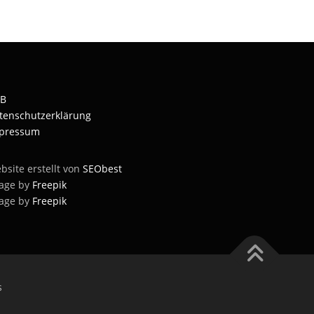
B
tenschutzerklärung
pressum
bsite erstellt von
SEObest
age by
Freepik
age by
Freepik
s