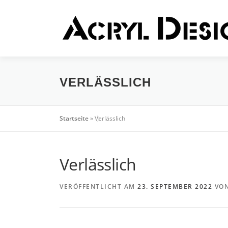
Zum
Inhalt
springen
VERLÄSSLICH
Startseite
»
Verlässlich
Verlässlich
VERÖFFENTLICHT AM
23. SEPTEMBER 2022
VO