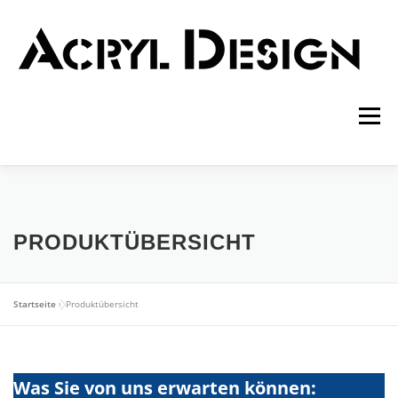
Zum
Inhalt
springen
Menü
HOME
PRODUKTE
LEISTUNGEN
PRODUKTÜBERSICHT
INFORMATIONEN
LEXIKON
KONTAKT
Startseite
»
Produktübersicht
Was Sie von uns erwarten können: