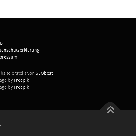
B
tenschutzerklärung
pressum
bsite erstellt von
SEObest
age by
Freepik
age by
Freepik
s