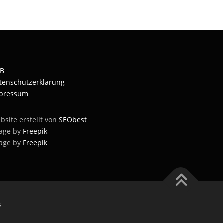
B
tenschutzerklärung
pressum
bsite erstellt von
SEObest
age by
Freepik
age by
Freepik
s