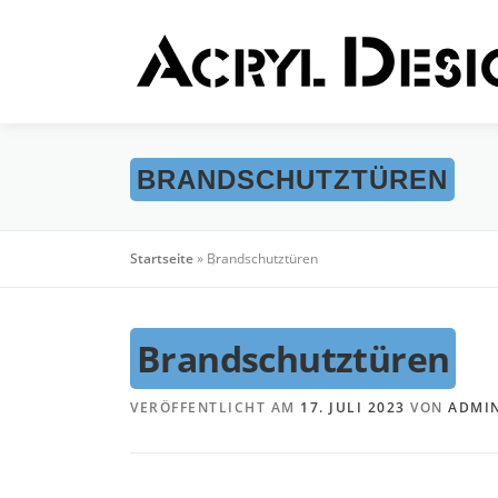
Zum
Inhalt
springen
BRANDSCHUTZTÜREN
Startseite
»
Brandschutztüren
Brandschutztüren
VERÖFFENTLICHT AM
17. JULI 2023
VON
ADMI